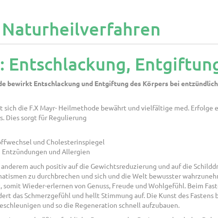
r Naturheilverfahren
r: Entschlackung, Entgiftun
e bewirkt Entschlackung und Entgiftung des Körpers bei entzündlich
at sich die F.X Mayr- Heilmethode bewährt und vielfältige med. Erfolge
. Dies sorgt für Regulierung
offwechsel und Cholesterinspiegel
n Entzündungen und Allergien
 anderem auch positiv auf die Gewichtsreduzierung und auf die Schilddr
ismen zu durchbrechen und sich und die Welt bewusster wahrzunehmen.
it, somit Wieder-erlernen von Genuss, Freude und Wohlgefühl. Beim Fa
ert das Schmerzgefühl und hellt Stimmung auf. Die Kunst des Fastens 
beschleunigen und so die Regeneration schnell aufzubauen.