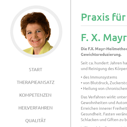
Praxis fü
F. X. May
Die F.X. Mayr-Heilmethod
Gewichtsreduzierung.
Seit ca. hundert Jahren h
und Reinigung des Körpers
START
• des Immunsystems
THERAPIEANSATZ
• von Blutdruck, Zuckerst
• Heilung von chronische
KOMPETENZEN
Das Verfahren wirkt unter
Gewohnheiten und Automat
HEILVERFAHREN
Erreichen innerer Freihe
Gesundheit. Fasten veränd
Schlacken und Giften zu 
QUALITÄT